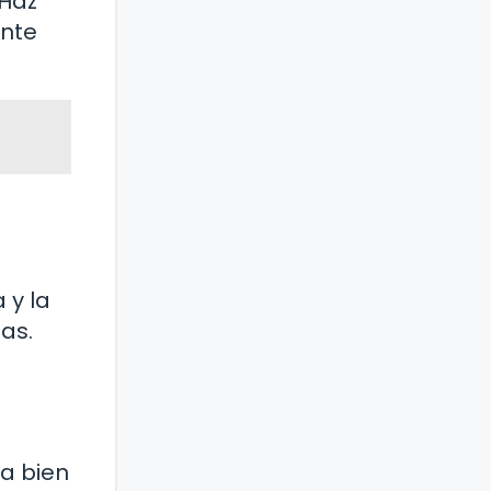
 Haz
ente
n
 y la
as.
la bien