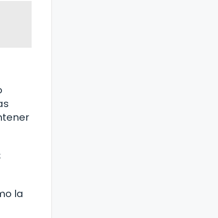
o
as
ntener
s
mo la