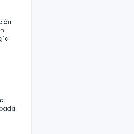
ción
no
gía
la
neada.