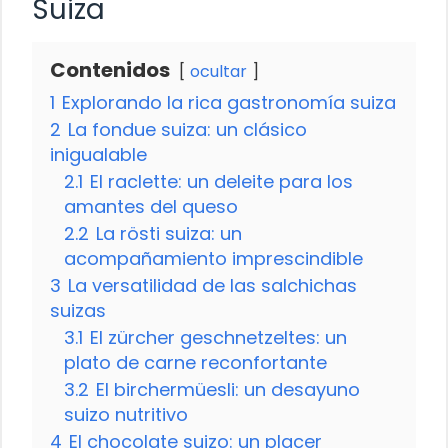
Suiza
Contenidos
ocultar
1
Explorando la rica gastronomía suiza
2
La fondue suiza: un clásico
inigualable
2.1
El raclette: un deleite para los
amantes del queso
2.2
La rösti suiza: un
acompañamiento imprescindible
3
La versatilidad de las salchichas
suizas
3.1
El zürcher geschnetzeltes: un
plato de carne reconfortante
3.2
El birchermüesli: un desayuno
suizo nutritivo
4
El chocolate suizo: un placer