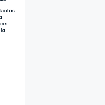
plantas
a
ecer
 la