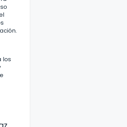
nso
el
os
ación.
 los
y
de
az