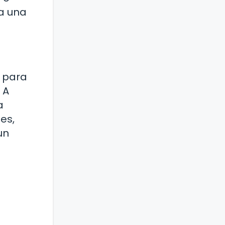
ra una
 para
 A
a
es,
un