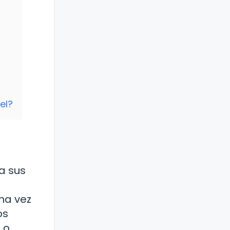
el?
a sus
na vez
os
 o