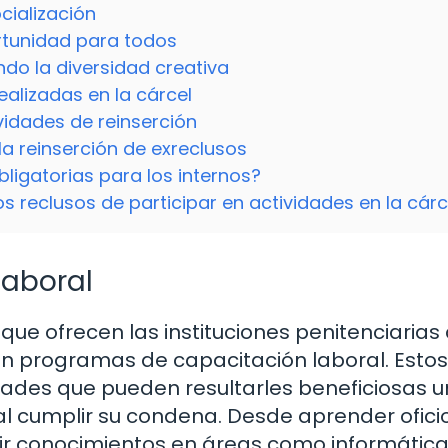
cialización
rtunidad para todos
ndo la diversidad creativa
alizadas en la cárcel
ividades de reinserción
la reinserción de exreclusos
bligatorias para los internos?
s reclusos de participar en actividades en la cárc
laboral
ue ofrecen las instituciones penitenciarias 
r en programas de capacitación laboral. Estos
dades que pueden resultarles beneficiosas u
al cumplir su condena. Desde aprender ofici
ir conocimientos en áreas como informática