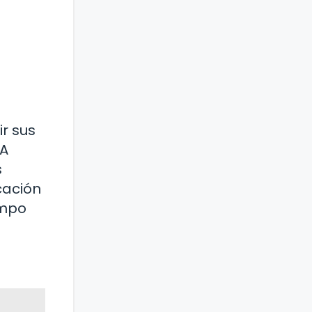
ir sus
 A
s
cación
empo
s