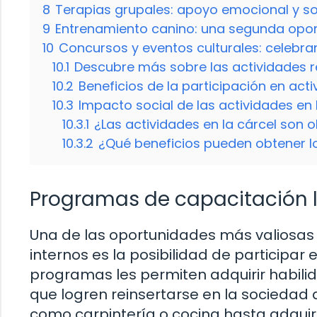
8
Terapias grupales: apoyo emocional y so
9
Entrenamiento canino: una segunda opo
10
Concursos y eventos culturales: celebra
10.1
Descubre más sobre las actividades re
10.2
Beneficios de la participación en act
10.3
Impacto social de las actividades en 
10.3.1
¿Las actividades en la cárcel son o
10.3.2
¿Qué beneficios pueden obtener lo
Programas de capacitación 
Una de las oportunidades más valiosas q
internos es la posibilidad de participa
programas les permiten adquirir habili
que logren reinsertarse en la sociedad 
como carpintería o cocina hasta adquir