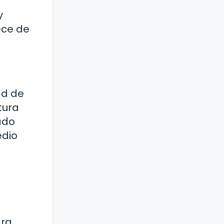
y
ece de
ad de
tura
lado
edio
ara