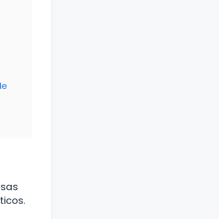
de
esas
ticos.