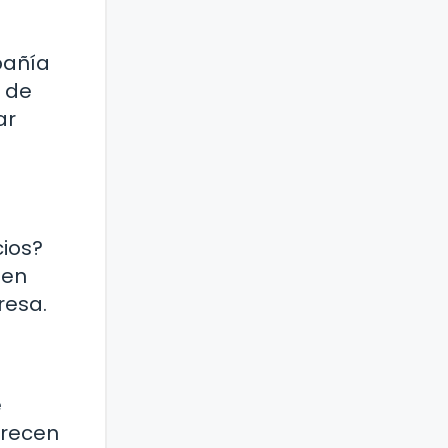
pañía
 de
ar
ios?
ten
resa.
e
frecen