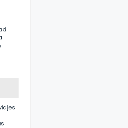
dad
a
n
viajes
us