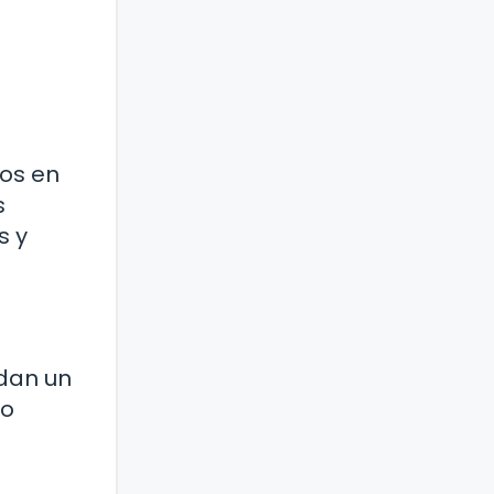
sos en
s
s y
ndan un
to