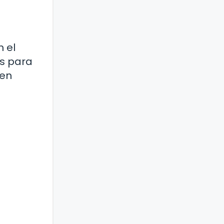
 el
as para
 en