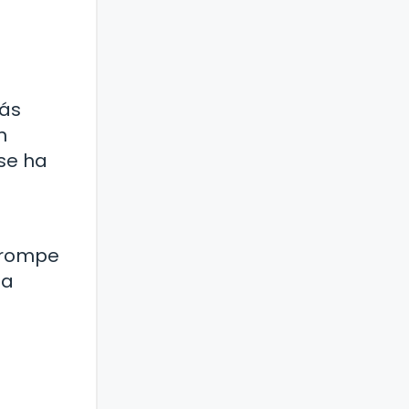
más
n
 se ha
a rompe
ia