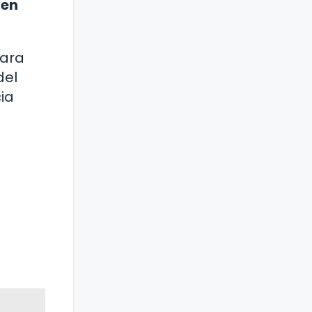
 en
para
del
ia