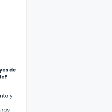
eyes de
te?
nta y
uras