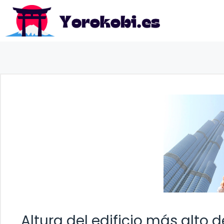
Saltar
al
contenido
Altura del edificio más alto