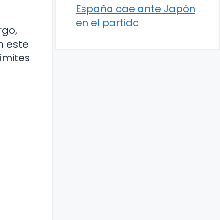
España cae ante Japón
s
en el partido
rgo,
n este
límites