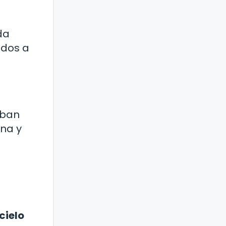
da
ados a
aban
ana y
cielo