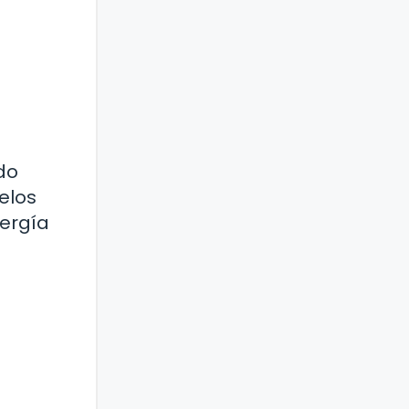
do
elos
nergía