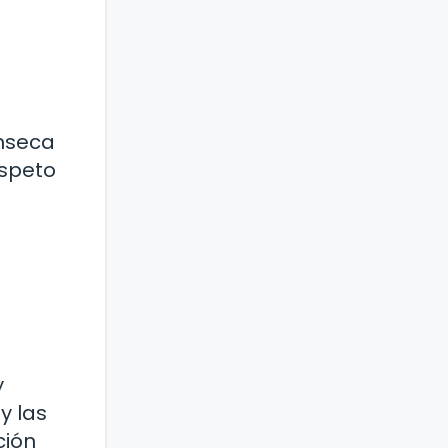
ínseca
espeto
y
y las
ción