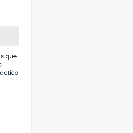
os que
s
áctica