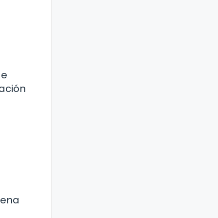
de
cación
e
pena