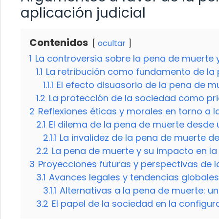
aplicación judicial
Contenidos
ocultar
1
La controversia sobre la pena de muerte y 
1.1
La retribución como fundamento de la
1.1.1
El efecto disuasorio de la pena de m
1.2
La protección de la sociedad como pr
2
Reflexiones éticas y morales en torno a 
2.1
El dilema de la pena de muerte desde 
2.1.1
La invalidez de la pena de muerte 
2.2
La pena de muerte y su impacto en l
3
Proyecciones futuras y perspectivas de 
3.1
Avances legales y tendencias globales
3.1.1
Alternativas a la pena de muerte: un
3.2
El papel de la sociedad en la configu