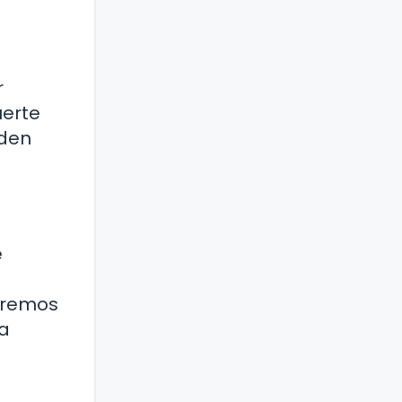
r
uerte
rden
e
raremos
da