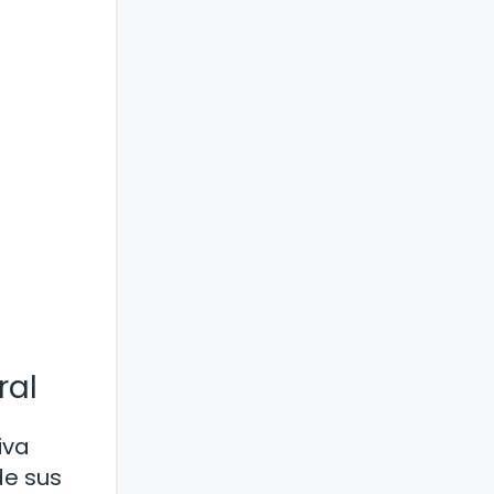
ral
iva
de sus