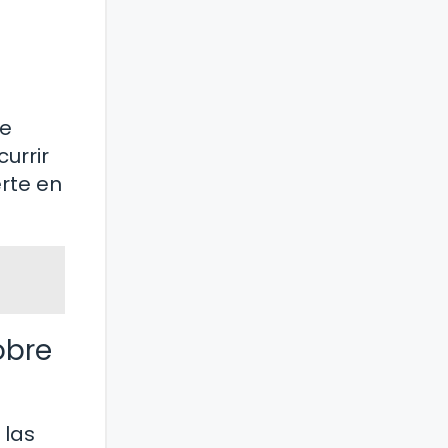
re
urrir
rte en
obre
 las