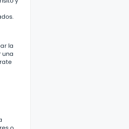
nsito y
ados.
ar la
r una
rate
a
res o