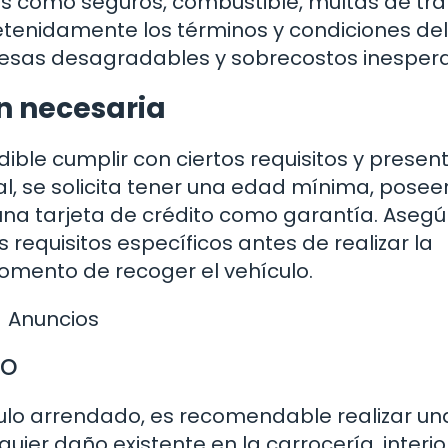
es como seguros, combustible, multas de trá
detenidamente los términos y condiciones del
presas desagradables y sobrecostos inesper
n necesaria
ible cumplir con ciertos requisitos y present
l, se solicita tener una edad mínima, posee
 una tarjeta de crédito como garantía. Asegú
s requisitos específicos antes de realizar la
omento de recoger el vehículo.
Anuncios
lo
culo arrendado, es recomendable realizar un
quier daño existente en la carrocería, interio