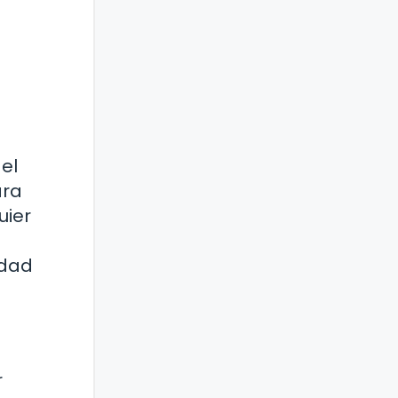
el
ara
uier
idad
r