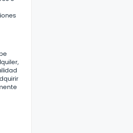
ciones
ebe
quiler,
ilidad
dquirir
amente