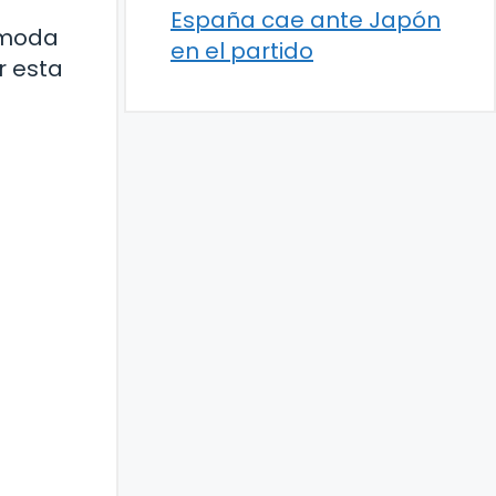
España cae ante Japón
ómoda
en el partido
r esta