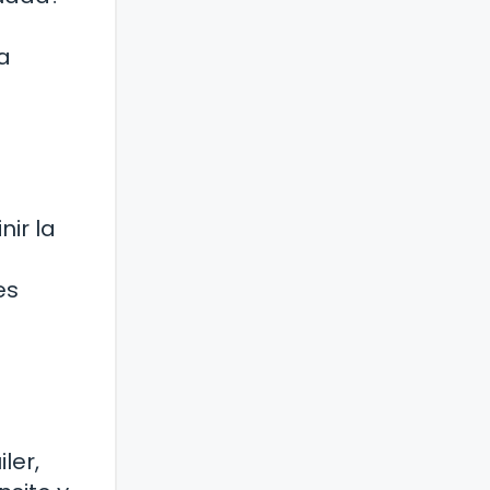
a
ir la
es
ler,