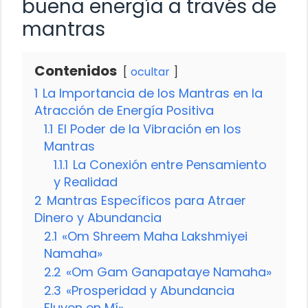
buena energía a través de
mantras
Contenidos
ocultar
1
La Importancia de los Mantras en la
Atracción de Energía Positiva
1.1
El Poder de la Vibración en los
Mantras
1.1.1
La Conexión entre Pensamiento
y Realidad
2
Mantras Específicos para Atraer
Dinero y Abundancia
2.1
«Om Shreem Maha Lakshmiyei
Namaha»
2.2
«Om Gam Ganapataye Namaha»
2.3
«Prosperidad y Abundancia
Fluyen en Mí»