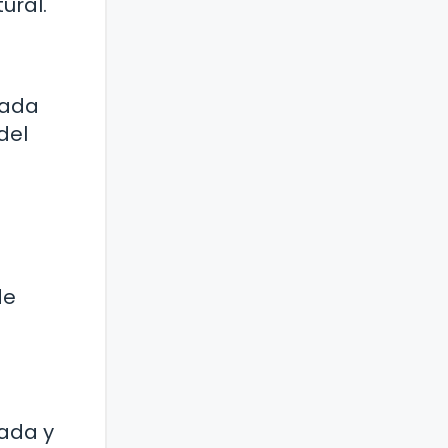
ural.
 Cada
del
de
sada y