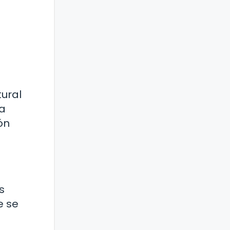
tural
ta
ón
s
e se