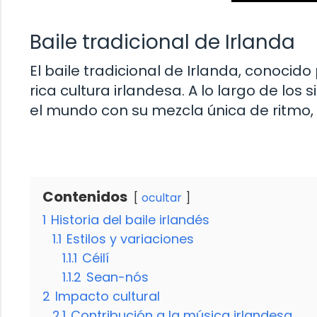
Baile tradicional de Irlanda
El baile tradicional de Irlanda, conocido
rica cultura irlandesa. A lo largo de los
el mundo con su mezcla única de ritmo, 
Contenidos
ocultar
1
Historia del baile irlandés
1.1
Estilos y variaciones
1.1.1
Céilí
1.1.2
Sean-nós
2
Impacto cultural
2.1
Contribución a la música irlandesa