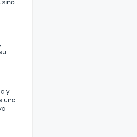
 sino
,
su
do y
s una
va