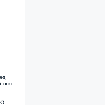
es,
frica
na