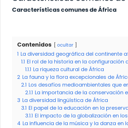
Características comunes de África
Contenidos
ocultar
1
La diversidad geográfica del continente a
1.1
El rol de la historia en la configuración
1.1.1
La riqueza cultural de África
2
La fauna y la flora excepcionales de Áfri
2.1
Los desafíos medioambientales que en
2.1.1
La importancia de la conservación e
3
La diversidad lingüística de África
3.1
El papel de la educación en la preserv
3.1.1
El impacto de la globalización en lo
4
La influencia de la música y la danza en l