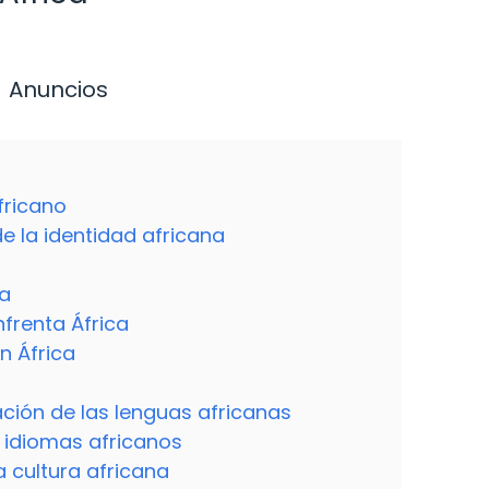
Anuncios
fricano
 de la identidad africana
ca
frenta África
n África
ación de las lenguas africanas
s idiomas africanos
a cultura africana