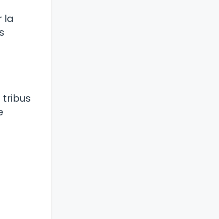
 la
s
 tribus
e