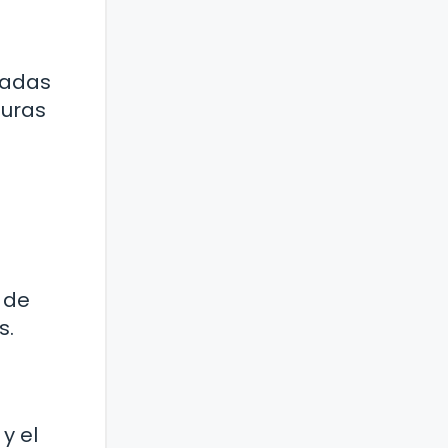
ladas
turas
 de
s.
y el