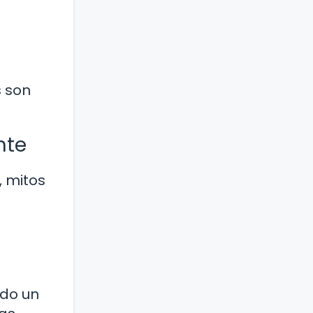
o
s son
nte
, mitos
a
ndo un