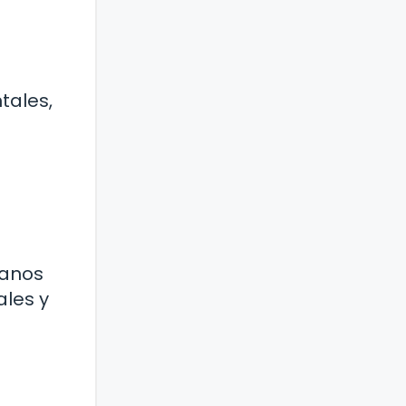
tales,
canos
les y