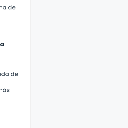
ama de
la
nada de
 más