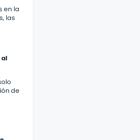
s en la
, las
 al
solo
sión de
ue