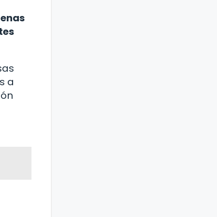
genas
tes
sas
s a
ión