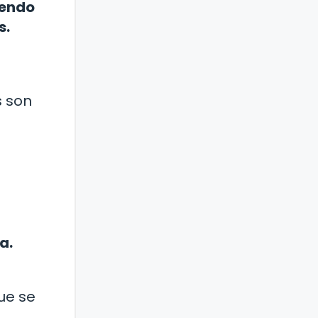
iendo
s.
s son
a.
ue se