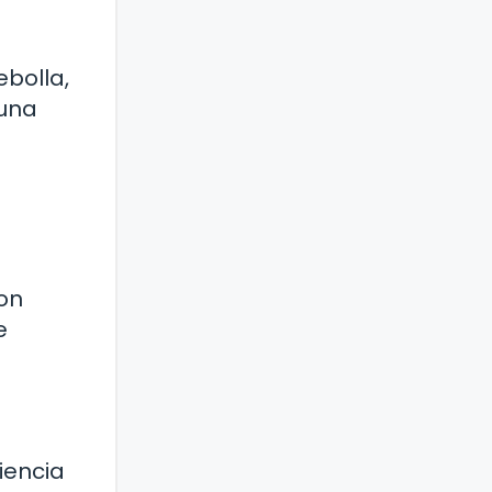
ebolla,
 una
con
e
iencia