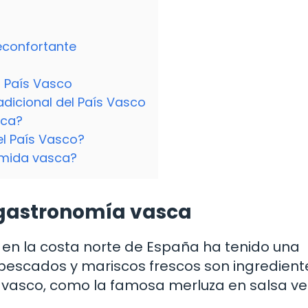
econfortante
l País Vasco
dicional del País Vasco
sca?
l País Vasco?
omida vasca?
a gastronomía vasca
o en la costa norte de España ha tenido una
os pescados y mariscos frescos son ingredient
s vasco, como la famosa merluza en salsa ve