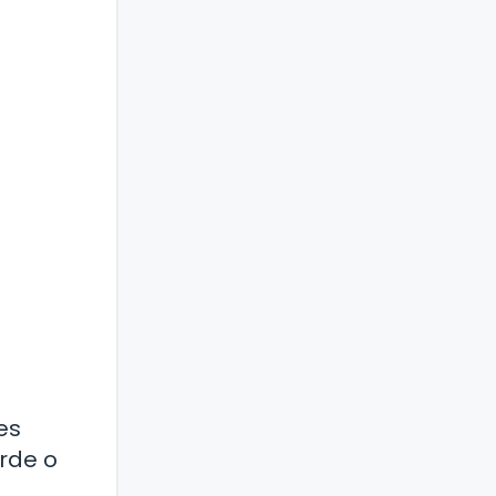
es
rde o