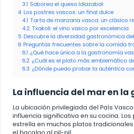
3.1
Saborea el queso Idiazabal
4
Los postres vascos: un final dulce
4.1
Tarta de manzana vasca: un clásico r
4.2
Txakoli: el vino vasco por excelencia
5
Descubre la diversidad gastronómica de
6
Preguntas frecuentes sobre la comida tra
6.1
¿Qué hace única a la gastronomía va
6.2
¿Cuál es el plato más emblemático de
6.3
¿Dónde puedo probar la auténtica c
La influencia del mar en l
La ubicación privilegiada del País Vasc
influencia significativa en su cocina. L
estrella en muchos platos tradicionale
el bacalao al pil-pil.