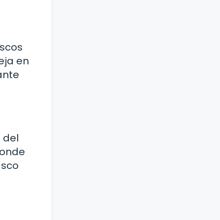
ascos
eja en
ante
 del
 donde
asco