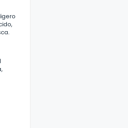
ligero
cido,
sca.
l
,