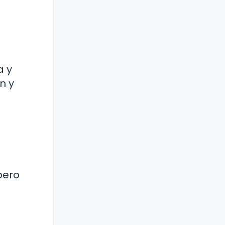
a y
n y
pero