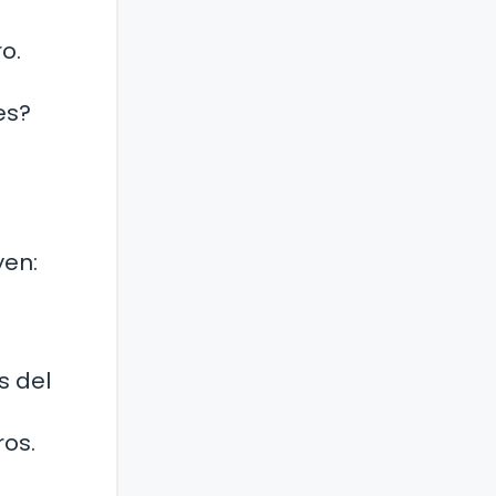
o.
es?
yen:
s del
ros.