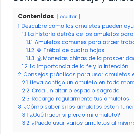
Contenidos
ocultar
1
Descubre cómo los amuletos pueden ayuda
1.1
La historia detrás de los amuletos para
1.1.1
Amuletos comunes para atraer traba
1.1.2
🍀 Trébol de cuatro hojas
1.1.3
💰 Monedas chinas de la prosperida
1.2
La importancia de la fe y la intención
2
Consejos prácticos para usar amuletos en
2.1
Lleva contigo un amuleto en todo mo
2.2
Crea un altar o espacio sagrado
2.3
Recarga regularmente tus amuletos
3
¿Cómo saber si los amuletos están funci
3.1
¿Qué hacer si pierdo mi amuleto?
3.2
¿Puedo usar varios amuletos al mism