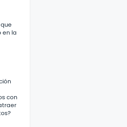
 que
 en la
ción
os con
atraer
tos?