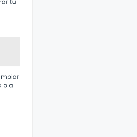
rar tu
impiar
a o a