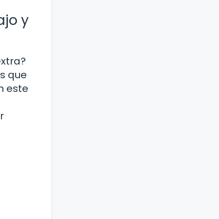
jo y
extra?
as que
n este
r