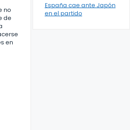
España cae ante Japón
e no
en el partido
e de
a
hacerse
es en