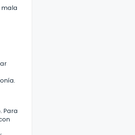
a mala
rar
onía.
. Para
 con