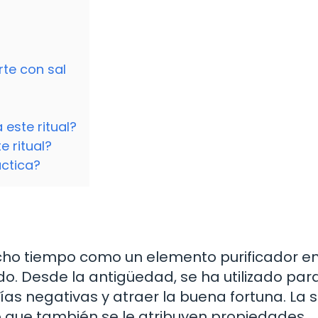
rte con sal
 este ritual?
e ritual?
áctica?
cho tiempo como un elemento purificador e
o. Desde la antigüedad, se ha utilizado par
as negativas y atraer la buena fortuna. La s
no que también se le atribuyen propiedades