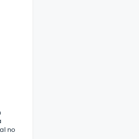
n
a
al no