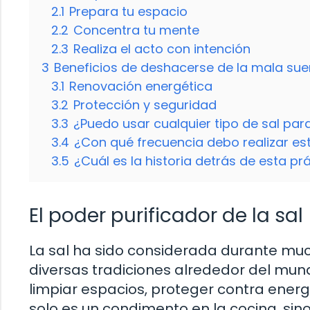
2.1
Prepara tu espacio
2.2
Concentra tu mente
2.3
Realiza el acto con intención
3
Beneficios de deshacerse de la mala sue
3.1
Renovación energética
3.2
Protección y seguridad
3.3
¿Puedo usar cualquier tipo de sal para
3.4
¿Con qué frecuencia debo realizar est
3.5
¿Cuál es la historia detrás de esta pr
El poder purificador de la sal
La sal ha sido considerada durante mu
diversas tradiciones alrededor del mund
limpiar espacios, proteger contra energí
solo es un condimento en la cocina, si