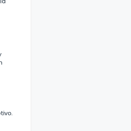
ía
y
n
tivo.