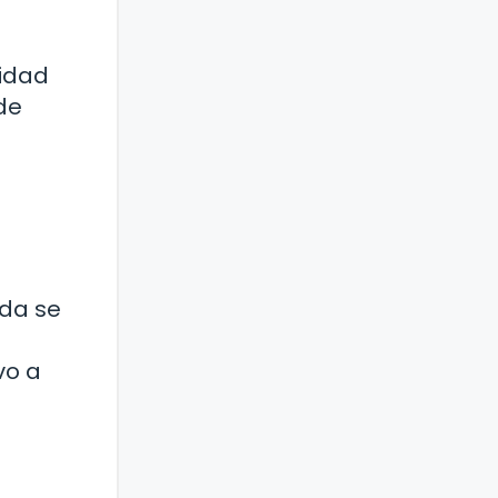
vidad
de
ada se
vo a