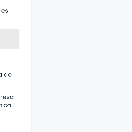
 es
a de
onesa
nica.