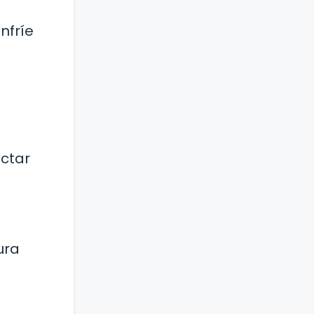
nfríe
ectar
ura