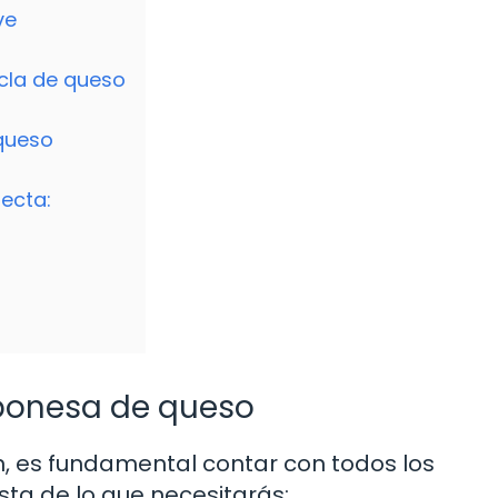
ve
zcla de queso
 queso
ecta:
aponesa de queso
, es fundamental contar con todos los
ista de lo que necesitarás: