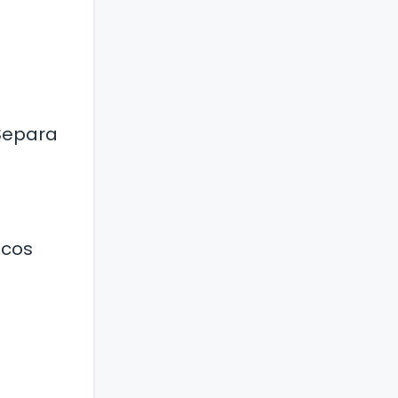
 Separa
icos