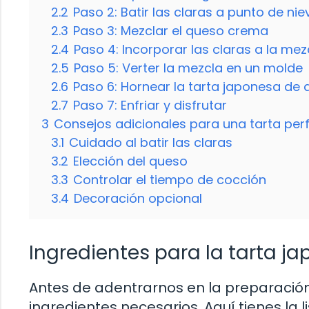
2.2
Paso 2: Batir las claras a punto de nie
2.3
Paso 3: Mezclar el queso crema
2.4
Paso 4: Incorporar las claras a la me
2.5
Paso 5: Verter la mezcla en un molde
2.6
Paso 6: Hornear la tarta japonesa de
2.7
Paso 7: Enfriar y disfrutar
3
Consejos adicionales para una tarta perf
3.1
Cuidado al batir las claras
3.2
Elección del queso
3.3
Controlar el tiempo de cocción
3.4
Decoración opcional
Ingredientes para la tarta j
Antes de adentrarnos en la preparación
ingredientes necesarios. Aquí tienes la l