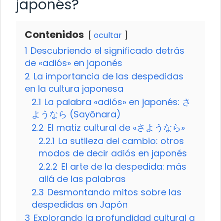
japonés?
Contenidos
ocultar
1
Descubriendo el significado detrás
de «adiós» en japonés
2
La importancia de las despedidas
en la cultura japonesa
2.1
La palabra «adiós» en japonés: さ
ようなら (Sayōnara)
2.2
El matiz cultural de «さようなら»
2.2.1
La sutileza del cambio: otros
modos de decir adiós en japonés
2.2.2
El arte de la despedida: más
allá de las palabras
2.3
Desmontando mitos sobre las
despedidas en Japón
3
Explorando la profundidad cultural a