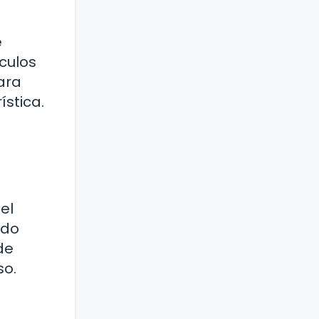
e
culos
ara
stica.
el
ado
de
so.