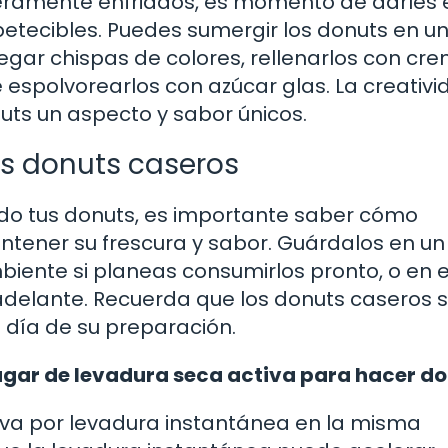
ligeramente enfriados, es momento de darles 
petecibles. Puedes sumergir los donuts en u
egar chispas de colores, rellenarlos con cr
spolvorearlos con azúcar glas. La creativi
uts un aspecto y sabor únicos.
os donuts caseros
do tus donuts, es importante saber cómo
ener su frescura y sabor. Guárdalos en un
iente si planeas consumirlos pronto, o en e
adelante. Recuerda que los donuts caseros 
día de su preparación.
ugar de levadura seca activa para hacer d
ctiva por levadura instantánea en la misma