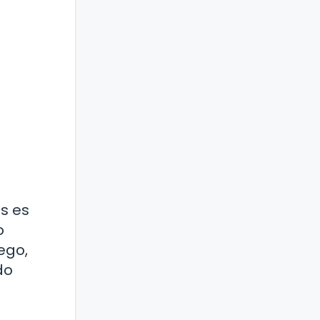
as es
o
ego,
do