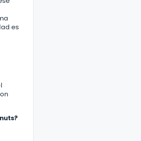
ese
n
ema
dad es
l
son
onuts?