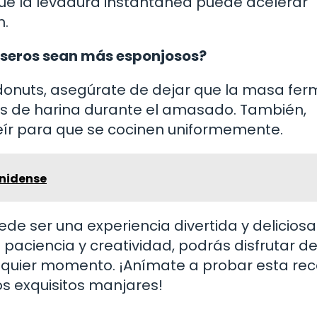
ue la levadura instantánea puede acelerar
n.
seros sean más esponjosos?
donuts, asegúrate de dejar que la masa fe
 de harina durante el amasado. También,
reír para que se cocinen uniformemente.
nidense
de ser una experiencia divertida y deliciosa
paciencia y creatividad, podrás disfrutar d
lquier momento. ¡Anímate a probar esta rec
os exquisitos manjares!