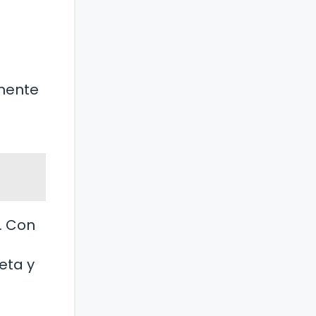
rmente
. Con
e
eta y