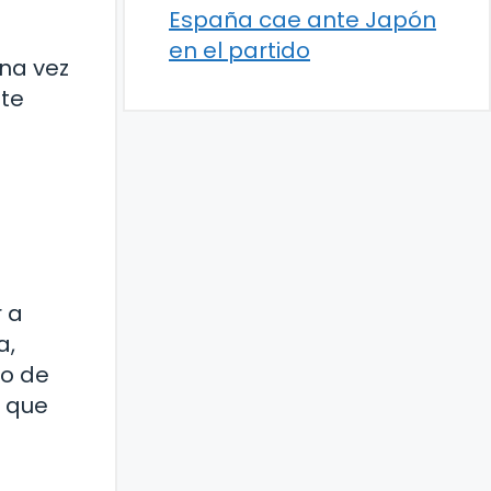
España cae ante Japón
en el partido
una vez
ste
r a
a,
po de
e que