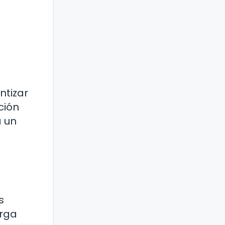
ntizar
ción
a un
s
arga