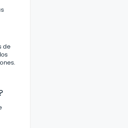
as
s de
los
iones.
?
e