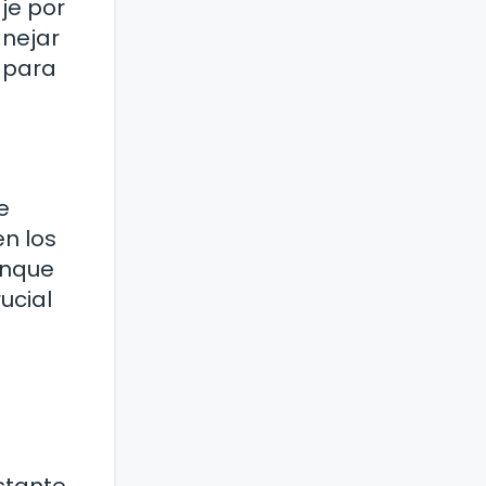
je por
anejar
s para
e
n los
unque
ucial