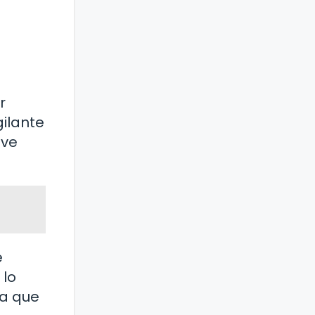
r
ilante
ave
e
 lo
da que