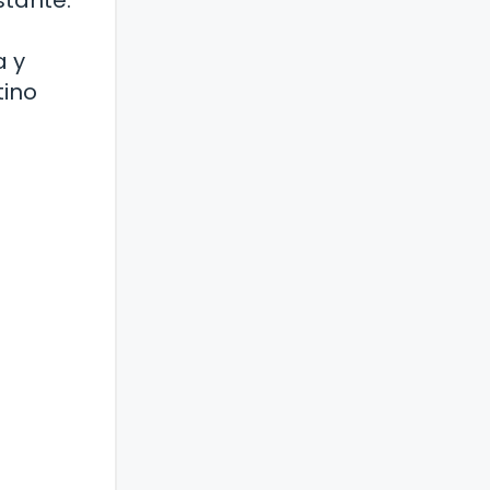
stante.
a y
tino