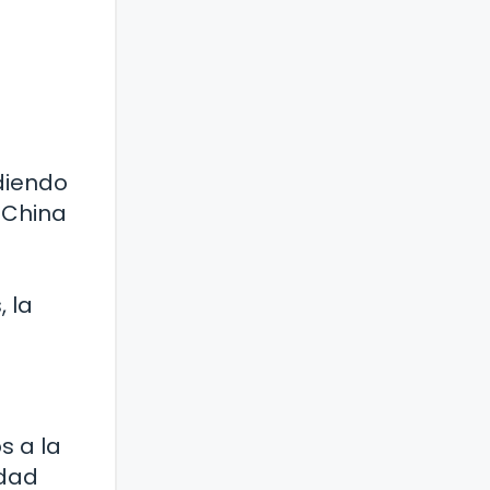
diendo
, China
a
, la
s a la
idad