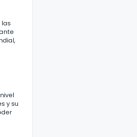
 las
gante
dial,
nivel
s y su
oder