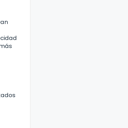
ran
acidad
l más
stados