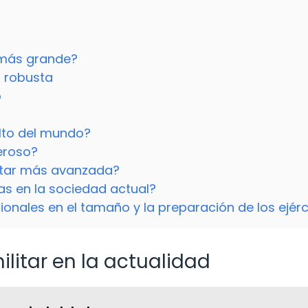
a
o más grande?
r robusta
o
alto del mundo?
eroso?
litar más avanzada?
s en la sociedad actual?
ionales en el tamaño y la preparación de los ejérc
litar en la actualidad