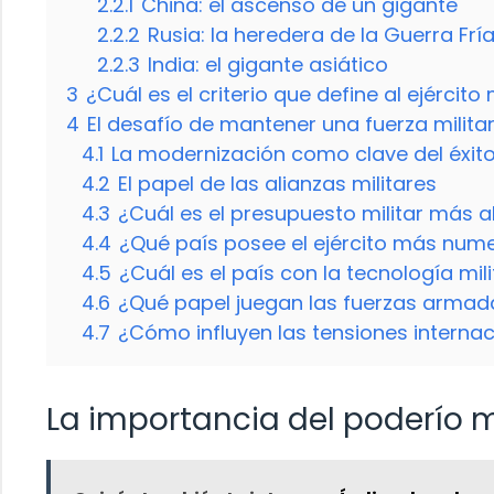
2.2.1
China: el ascenso de un gigante
2.2.2
Rusia: la heredera de la Guerra Frí
2.2.3
India: el gigante asiático
3
¿Cuál es el criterio que define al ejércit
4
El desafío de mantener una fuerza milita
4.1
La modernización como clave del éxit
4.2
El papel de las alianzas militares
4.3
¿Cuál es el presupuesto militar más 
4.4
¿Qué país posee el ejército más num
4.5
¿Cuál es el país con la tecnología mi
4.6
¿Qué papel juegan las fuerzas armada
4.7
¿Cómo influyen las tensiones internac
La importancia del poderío mi