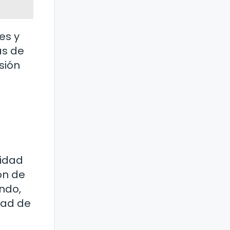
es y
ás de
sión
cidad
ón de
undo,
dad de