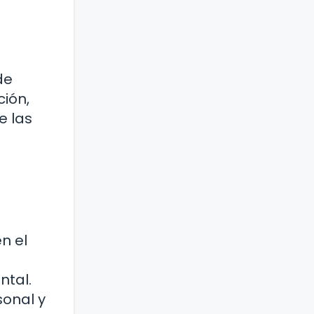
de
ción,
e las
n el
ntal.
sonal y