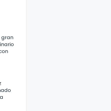
a gran
inario
 con
z
onado
da