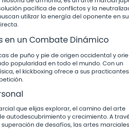
su filosofía de armonía, es un arte marcial ja
lución pacífica de conflictos y la neutraliza
 buscan utilizar la energía del oponente en su
irecta.
ilos en un Combate Dinámico
as de puño y pie de origen occidental y orie
do popularidad en todo el mundo. Con un
ísica, el kickboxing ofrece a sus practicante
etición.
rsonal
ial que elijas explorar, el camino del arte
de autodescubrimiento y crecimiento. A trav
a superación de desafíos, las artes marciale