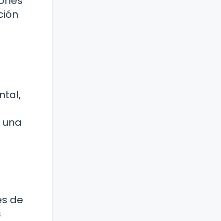
ponés
ción
ntal,
s una
és de
s