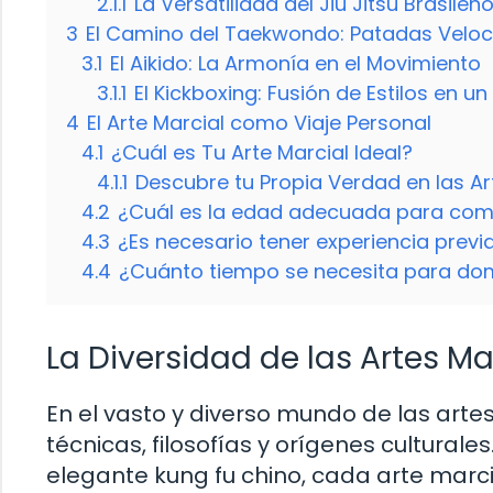
2.1.1
La Versatilidad del Jiu Jitsu Brasileñ
3
El Camino del Taekwondo: Patadas Veloce
3.1
El Aikido: La Armonía en el Movimiento
3.1.1
El Kickboxing: Fusión de Estilos en
4
El Arte Marcial como Viaje Personal
4.1
¿Cuál es Tu Arte Marcial Ideal?
4.1.1
Descubre tu Propia Verdad en las Ar
4.2
¿Cuál es la edad adecuada para come
4.3
¿Es necesario tener experiencia previ
4.4
¿Cuánto tiempo se necesita para dom
La Diversidad de las Artes Ma
En el vasto y diverso mundo de las artes
técnicas, filosofías y orígenes cultural
elegante kung fu chino, cada arte marci