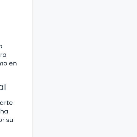
a
ara
omo en
al
 arte
 ha
r su