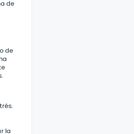
ma de
?
po de
sma
te
s.
trés.
r la