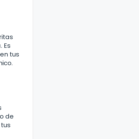
itas
. Es
en tus
ico.
s
so de
 tus