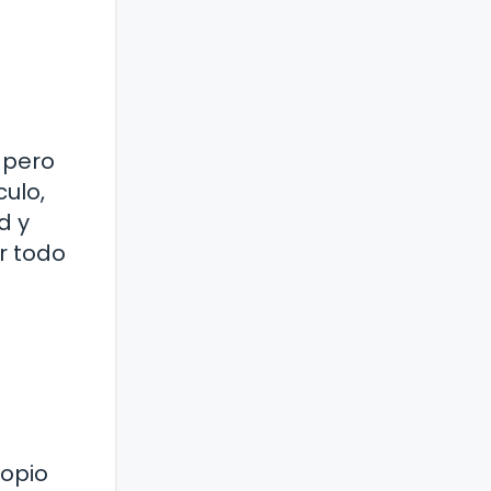
 pero
ulo,
d y
r todo
ropio