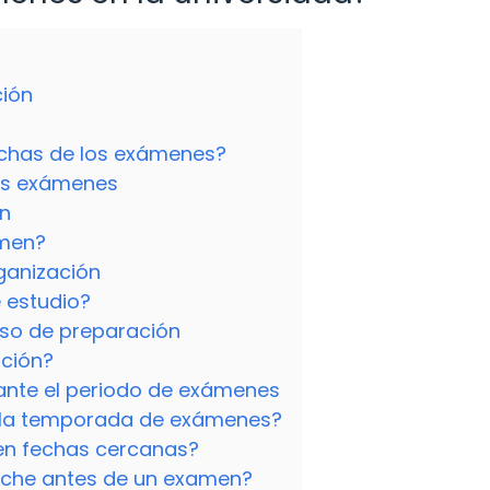
ción
echas de los exámenes?
los exámenes
ón
amen?
rganización
 estudio?
eso de preparación
ción?
ante el periodo de exámenes
 la temporada de exámenes?
en fechas cercanas?
oche antes de un examen?