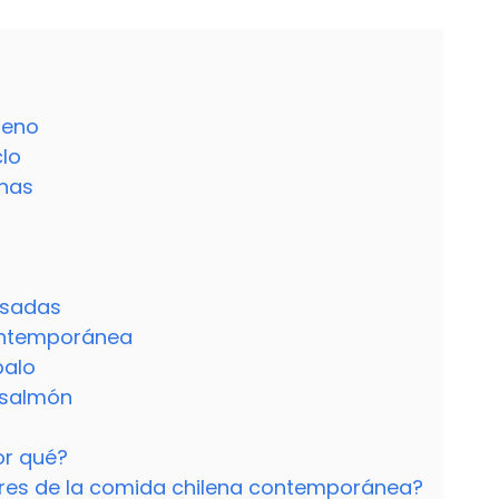
leno
clo
enas
asadas
contemporánea
palo
e salmón
por qué?
ores de la comida chilena contemporánea?