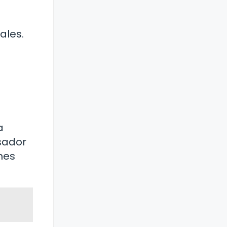
ales.
a
sador
nes