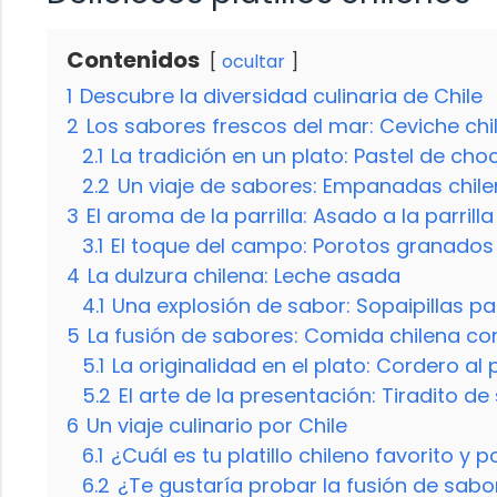
Contenidos
ocultar
1
Descubre la diversidad culinaria de Chile
2
Los sabores frescos del mar: Ceviche chi
2.1
La tradición en un plato: Pastel de cho
2.2
Un viaje de sabores: Empanadas chil
3
El aroma de la parrilla: Asado a la parrilla
3.1
El toque del campo: Porotos granados
4
La dulzura chilena: Leche asada
4.1
Una explosión de sabor: Sopaipillas p
5
La fusión de sabores: Comida chilena 
5.1
La originalidad en el plato: Cordero al 
5.2
El arte de la presentación: Tiradito d
6
Un viaje culinario por Chile
6.1
¿Cuál es tu platillo chileno favorito y 
6.2
¿Te gustaría probar la fusión de sab