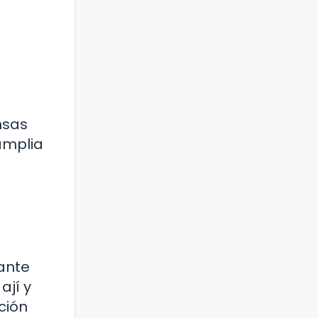
nsas
amplia
cante
ají y
ción