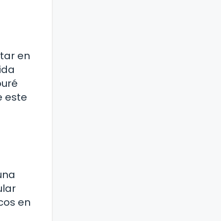
tar en
ida
puré
e este
una
ular
icos en