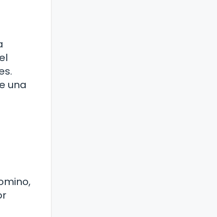
a
el
es.
de una
comino,
or