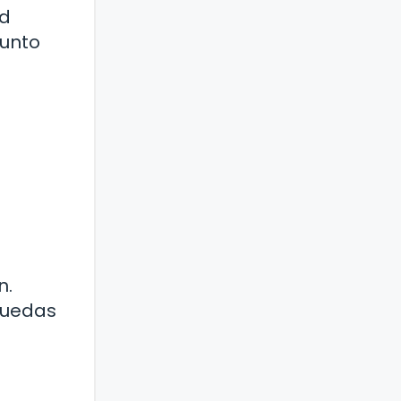
ud
junto
n.
puedas