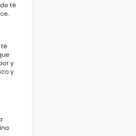
 de té
ce.
 té
que
bor y
sco y
a
ina