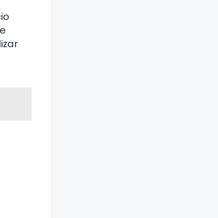
io
de
izar