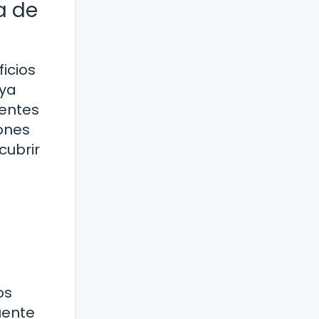
a de
icios
 ya
uentes
iones
cubrir
os
uente