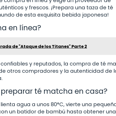
 de compra en línea y elige un proveedor de
ténticos y frescos. ¡Prepara una taza de té
undo de esta exquisita bebida japonesa!
a en línea?
rada de "Ataque de los Titanes" Parte 2
s confiables y reputados, la compra de té m
s de otros compradores y la autenticidad de l
.
 preparar té matcha en casa?
alienta agua a unos 80°C, vierte una pequeñ
 con un batidor de bambú hasta obtener una