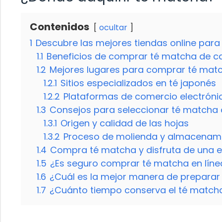
Contenidos
ocultar
1
Descubre las mejores tiendas online par
1.1
Beneficios de comprar té matcha de c
1.2
Mejores lugares para comprar té matc
1.2.1
Sitios especializados en té japonés
1.2.2
Plataformas de comercio electróni
1.3
Consejos para seleccionar té matcha 
1.3.1
Origen y calidad de las hojas
1.3.2
Proceso de molienda y almacenam
1.4
Compra té matcha y disfruta de una e
1.5
¿Es seguro comprar té matcha en líne
1.6
¿Cuál es la mejor manera de preparar
1.7
¿Cuánto tiempo conserva el té matcha