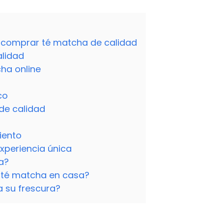
a comprar té matcha de calidad
alidad
ha online
co
de calidad
iento
xperiencia única
a?
 té matcha en casa?
 su frescura?