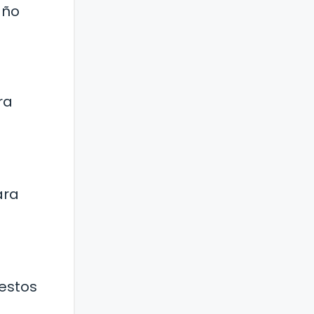
año
ra
ara
 estos