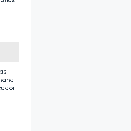
las
umano
icador