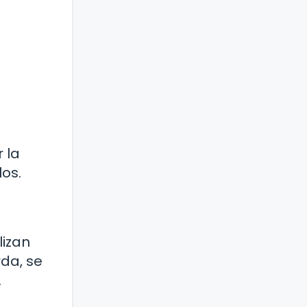
 la
los.
lizan
da, se
.