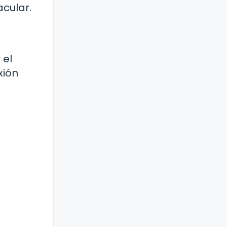
cular.
 el
xión