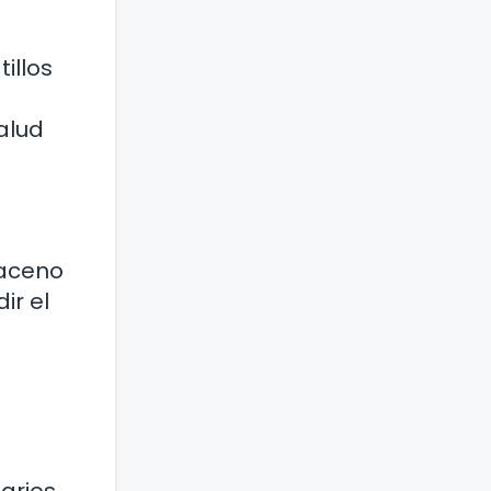
illos
alud
raceno
ir el
arios