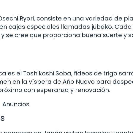
chi Ryori, consiste en una variedad de plat
 en cajas especiales llamadas jubako. Cada
o y se cree que proporciona buena suerte y s
a es el Toshikoshi Soba, fideos de trigo sar
men en la víspera de Año Nuevo para desped
 próximo con esperanza y renovación.
Anuncios
os
de personas en Japón visitan templos y santu