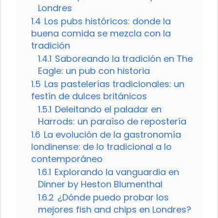
Londres
1.4
Los pubs históricos: donde la
buena comida se mezcla con la
tradición
1.4.1
Saboreando la tradición en The
Eagle: un pub con historia
1.5
Las pastelerías tradicionales: un
festín de dulces británicos
1.5.1
Deleitando el paladar en
Harrods: un paraíso de repostería
1.6
La evolución de la gastronomía
londinense: de lo tradicional a lo
contemporáneo
1.6.1
Explorando la vanguardia en
Dinner by Heston Blumenthal
1.6.2
¿Dónde puedo probar los
mejores fish and chips en Londres?