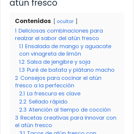
atún fresco
Contenidos
ocultar
1
Deliciosas combinaciones para
realzar el sabor del atún fresco
1.1
Ensalada de mango y aguacate
con vinagreta de limón
1.2
Salsa de jengibre y soja
1.3
Puré de batata y plátano macho
2
Consejos para cocinar el atún
fresco a la perfección
2.1
La frescura es clave
2.2
Sellado rápido
2.3
Atención al tiempo de cocción
3
Recetas creativas para innovar con
el atún fresco
3.1
Tacos de atún fresco con