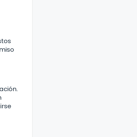
stos
omiso
ación.
n
irse