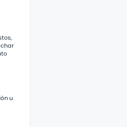
tos,
echar
nto
ión u