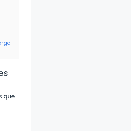
argo
es
s que