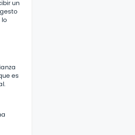
ibir un
 gesto
 lo
ianza
que es
l.
na