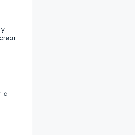
 y
 crear
 la