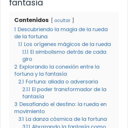
fantasía
Contenidos
ocultar
1
Descubriendo la magia de la rueda
de la fortuna
1.1
Los orígenes mágicos de la rueda
1.1.1
El simbolismo detrás de cada
giro
2
Explorando la conexión entre la
fortuna y la fantasía
2.1
Fortuna: aliada o adversaria
2.1.1
El poder transformador de la
fantasía
3
Desafiando el destino: la rueda en
movimiento
3.1
La danza cósmica de la fortuna
3.1.1
Abrazando la fantasía como