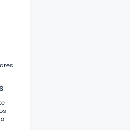
iares
s
te
mos
io