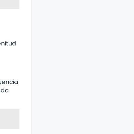
enitud
uencia
ida