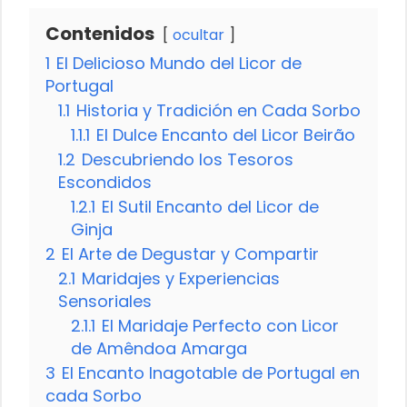
Contenidos
ocultar
1
El Delicioso Mundo del Licor de
Portugal
1.1
Historia y Tradición en Cada Sorbo
1.1.1
El Dulce Encanto del Licor Beirão
1.2
Descubriendo los Tesoros
Escondidos
1.2.1
El Sutil Encanto del Licor de
Ginja
2
El Arte de Degustar y Compartir
2.1
Maridajes y Experiencias
Sensoriales
2.1.1
El Maridaje Perfecto con Licor
de Amêndoa Amarga
3
El Encanto Inagotable de Portugal en
cada Sorbo