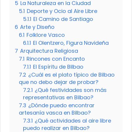
5
La Naturaleza en la Ciudad
5.1
Deporte y Ocio al Aire Libre
5.1.1
El Camino de Santiago
6
Arte y Diseño
6.1
Folklore Vasco
6.1.1
El Olentzero, Figura Navideña
7
Arquitectura Religiosa
7.1
Rincones con Encanto
7.1.1
El Espíritu de Bilbao
7.2
¿Cuál es el plato típico de Bilbao
que no debo dejar de probar?
7.2.1
¿Qué festividades son más
representativas en Bilbao?
7.3
¿Dónde puedo encontrar
artesanía vasca en Bilbao?
7.3.1
¿Qué actividades al aire libre
puedo realizar en Bilbao?