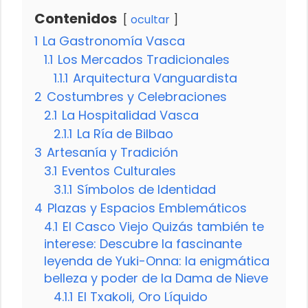
Contenidos
ocultar
1
La Gastronomía Vasca
1.1
Los Mercados Tradicionales
1.1.1
Arquitectura Vanguardista
2
Costumbres y Celebraciones
2.1
La Hospitalidad Vasca
2.1.1
La Ría de Bilbao
3
Artesanía y Tradición
3.1
Eventos Culturales
3.1.1
Símbolos de Identidad
4
Plazas y Espacios Emblemáticos
4.1
El Casco Viejo Quizás también te
interese: Descubre la fascinante
leyenda de Yuki-Onna: la enigmática
belleza y poder de la Dama de Nieve
4.1.1
El Txakoli, Oro Líquido