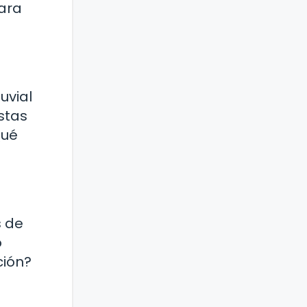
ara
uvial
stas
Qué
s de
o
ción?