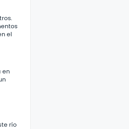
ros.
mentos
en el
a en
un
te río