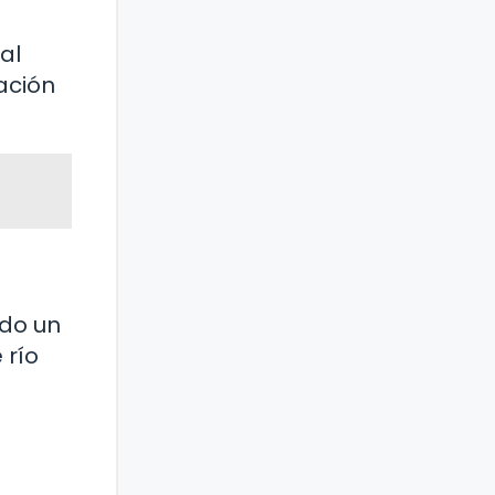
al
ación
ado un
 río