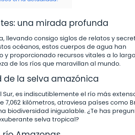
ntes: una mirada profunda
a, llevando consigo siglos de relatos y secre
stos océanos, estos cuerpos de agua han
io y proporcionado recursos vitales a lo larg
za de los ríos que maravillan al mundo.
 de la selva amazónica
 Sur, es indiscutiblemente el río más extens
7,062 kilómetros, atraviesa países como Bra
na biodiversidad inigualable. ¿Te has pregu
exuberante selva tropical?
l río Amazonas