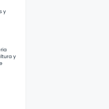
s y
ria
ltura y
e