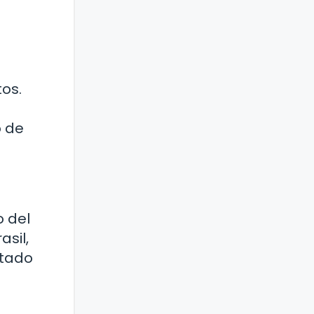
tos.
o de
o del
sil,
ntado