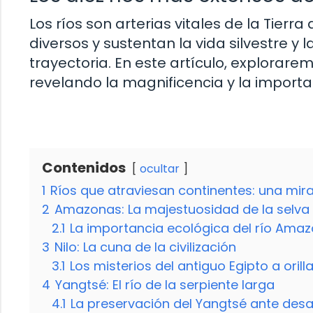
Los ríos son arterias vitales de la Tier
diversos y sustentan la vida silvestre 
trayectoria. En este artículo, explorare
revelando la magnificencia y la import
Contenidos
ocultar
1
Ríos que atraviesan continentes: una mi
2
Amazonas: La majestuosidad de la selv
2.1
La importancia ecológica del río Ama
3
Nilo: La cuna de la civilización
3.1
Los misterios del antiguo Egipto a orilla
4
Yangtsé: El río de la serpiente larga
4.1
La preservación del Yangtsé ante des