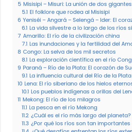
5
Misisipi – Misuri: La unión de dos gigantes
5.1
El folklore que rodea al Misisipi
6
Yeniséi – Angará – Selengá – Ider: El cor
6.1
La vida silvestre a lo largo de los ríos 
7
Amarillo: El río de la civilización china
7.1
Las inundaciones y la fertilidad del Ama
8
Congo: La selva de los mil secretos
8.1
La exploración científica en el río Con
9
Paraná – Río de la Plata: El corazón de 
9.1
La influencia cultural del Río de la Plata
10
Lena: El río siberiano de los hielos eterno
10.1
Los pueblos indígenas a orillas del Le
11
Mekong: El río de los milagros
11.1
La pesca en el río Mekong
11.2
¿Cuál es el río más largo del planeta?
11.3
¿Por qué los ríos son tan importantes 
11.4
¿Qué desafíos enfrentan los ríos exte