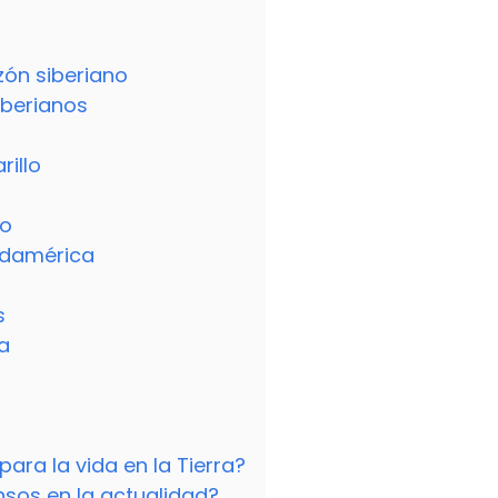
azón siberiano
siberianos
rillo
go
Sudamérica
s
na
para la vida en la Tierra?
nsos en la actualidad?