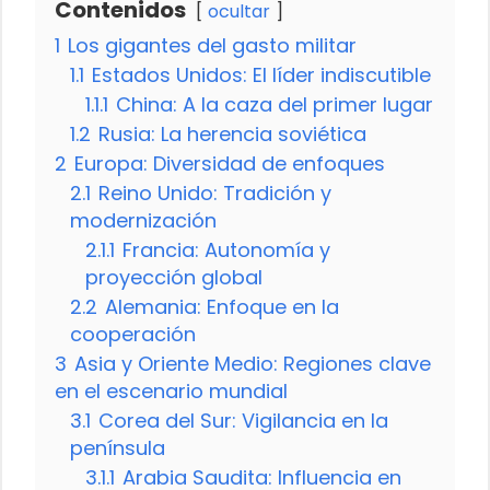
Contenidos
ocultar
1
Los gigantes del gasto militar
1.1
Estados Unidos: El líder indiscutible
1.1.1
China: A la caza del primer lugar
1.2
Rusia: La herencia soviética
2
Europa: Diversidad de enfoques
2.1
Reino Unido: Tradición y
modernización
2.1.1
Francia: Autonomía y
proyección global
2.2
Alemania: Enfoque en la
cooperación
3
Asia y Oriente Medio: Regiones clave
en el escenario mundial
3.1
Corea del Sur: Vigilancia en la
península
3.1.1
Arabia Saudita: Influencia en