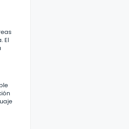
reas
. El
a
ple
ción
guaje