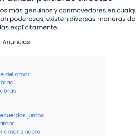
tos más genuinos y conmovedores en cualqu
 son poderosas, existen diversas maneras de
as explícitamente.
Anuncios
je del amor
abras
alabras
ecuerdos juntos
l amor
l amor sincero