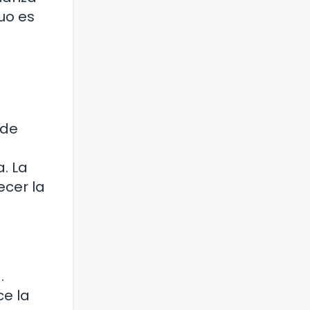
uo es
sde
. La
ecer la
.
ce la