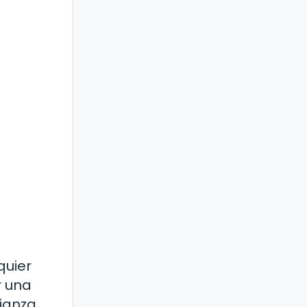
quier
r una
ianza