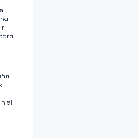
de
una
ir
 para
ión.
s
n el