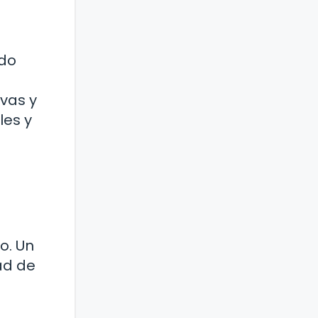
ndo
vas y
les y
o. Un
ad de