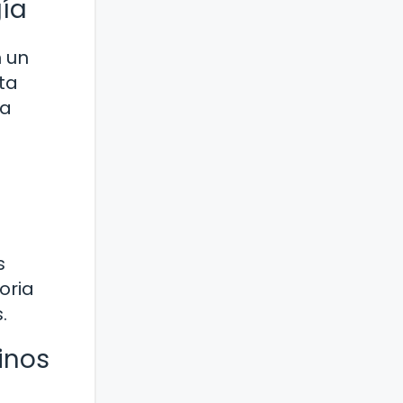
gía
n un
ta
la
s
oria
.
inos