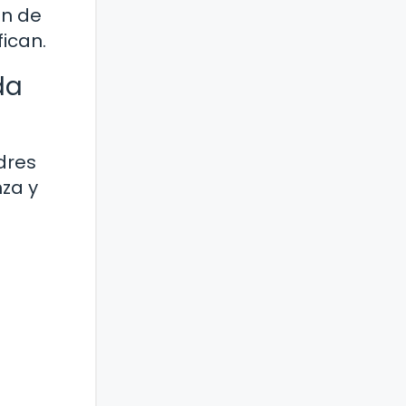
ón de
ican.
da
dres
za y