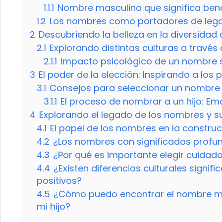
1.1.1
Nombre masculino que significa bend
1.2
Los nombres como portadores de legad
2
Descubriendo la belleza en la diversida
2.1
Explorando distintas culturas a través
2.1.1
Impacto psicológico de un nombre si
3
El poder de la elección: Inspirando a lo
3.1
Consejos para seleccionar un nombre s
3.1.1
El proceso de nombrar a un hijo: Em
4
Explorando el legado de los nombres y s
4.1
El papel de los nombres en la construc
4.2
¿Los nombres con significados profun
4.3
¿Por qué es importante elegir cuida
4.4
¿Existen diferencias culturales signif
positivos?
4.5
¿Cómo puedo encontrar el nombre ma
mi hijo?