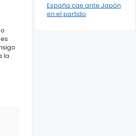
España cae ante Japón
en el partido
do
 es
nsigo
 la