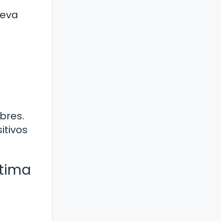
leva
bres.
itivos
stima