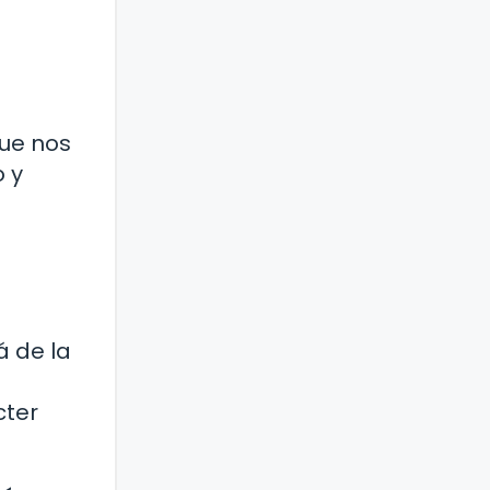
que nos
o y
á de la
cter