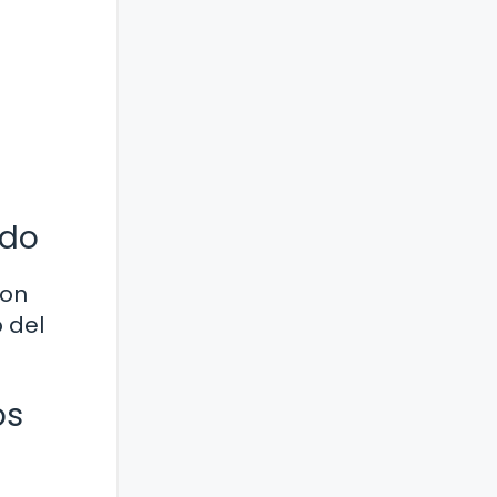
ado
con
 del
os