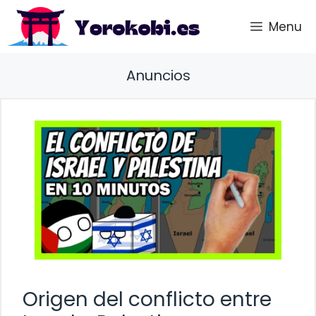
Saltar
Menu
al
contenido
Anuncios
Origen del conflicto entre