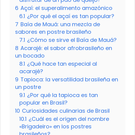
6
Açaí: el superalimento amazónico
6.1
¿Por qué el açaí es tan popular?
7
Baía de Mauá: una mezcla de
sabores en postre brasileño
7.1
¿Cómo se sirve el Baía de Mauá?
8
Acarajé: el sabor afrobrasileño en
un bocado
8.1
¿Qué hace tan especial al
acarajé?
9
Tapioca: la versatilidad brasileña en
un postre
9.1
¿Por qué la tapioca es tan
popular en Brasil?
10
Curiosidades culinarias de Brasil
10.1
¿Cuál es el origen del nombre
«Brigadeiro» en los postres
brasileños?