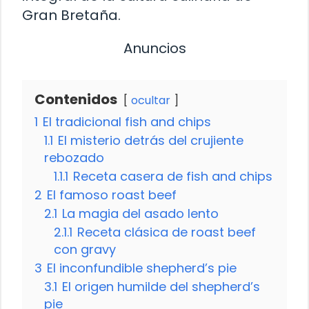
Gran Bretaña.
Anuncios
Contenidos
ocultar
1
El tradicional fish and chips
1.1
El misterio detrás del crujiente
rebozado
1.1.1
Receta casera de fish and chips
2
El famoso roast beef
2.1
La magia del asado lento
2.1.1
Receta clásica de roast beef
con gravy
3
El inconfundible shepherd’s pie
3.1
El origen humilde del shepherd’s
pie