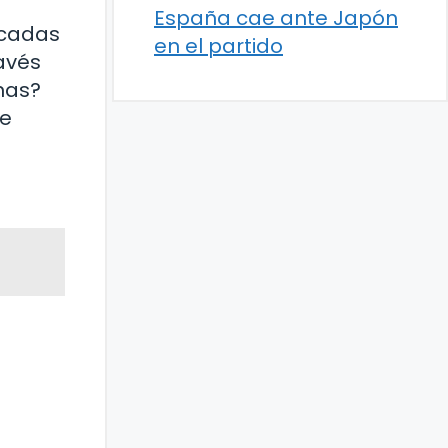
España cae ante Japón
icadas
en el partido
avés
nas?
te