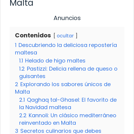
Malta
Anuncios
Contenidos
ocultar
1
Descubriendo la deliciosa repostería
maltesa
1.1
Helado de higo maltes
1.2
Pastizzi: Delicia rellena de queso o
guisantes
2
Explorando los sabores únicos de
Malta
2.1
Qaghaq tal-Ghasel: El favorito de
la Navidad maltesa
2.2
Kannoli: Un clásico mediterráneo
reinventado en Malta
3
Secretos culinarios que debes