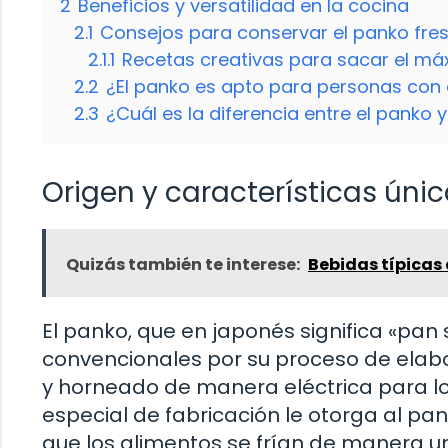
2
Beneficios y versatilidad en la cocina
2.1
Consejos para conservar el panko fre
2.1.1
Recetas creativas para sacar el m
2.2
¿El panko es apto para personas con a
2.3
¿Cuál es la diferencia entre el panko
Origen y características úni
Quizás también te interese:
Bebidas típicas 
El panko, que en japonés significa «pan
convencionales por su proceso de elabo
y horneado de manera eléctrica para logr
especial de fabricación le otorga al pa
que los alimentos se frían de manera un