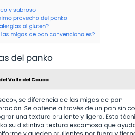
sco y sabroso
áximo provecho del panko
lergias al gluten?
 y las migas de pan convencionales?
cas del panko
del Valle del Cauca
 seco», se diferencia de las migas de pan
ración. Se obtiene a través de un pan sin co
ar una textura crujiente y ligera. Esta técn
nko su distintiva textura escamosa que ayud
iforme y queden crujientes por fuera y tiern