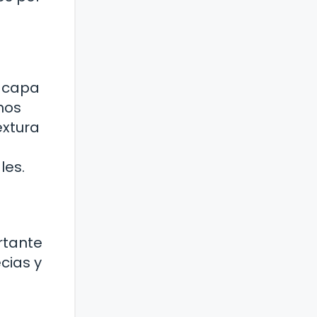
a capa
nos
extura
les.
rtante
cias y