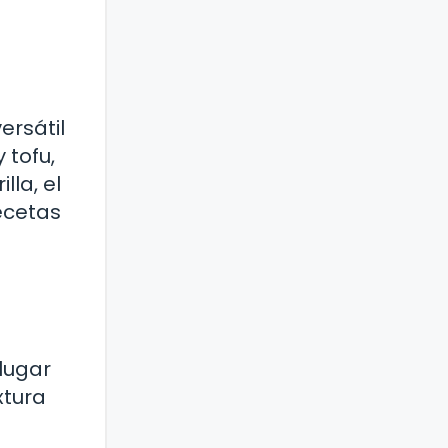
ersátil
 tofu,
lla, el
ecetas
lugar
xtura