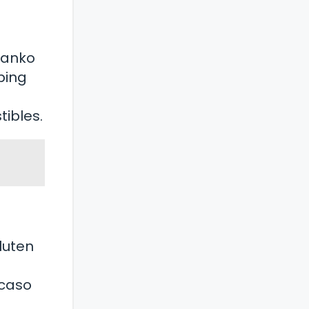
panko
ping
a
tibles.
luten
 caso