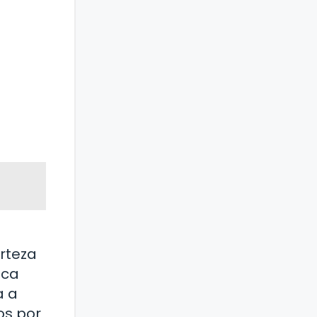
rteza
ica
a a
os por