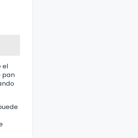
 el
e pan
tando
 puede
e