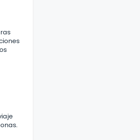
eras
iciones
mos
iaje
sonas.