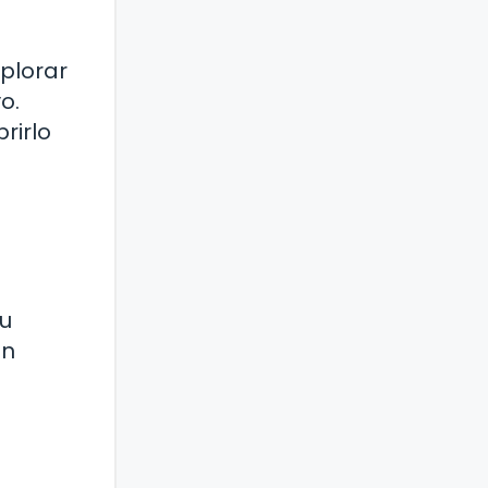
xplorar
o.
rirlo
su
en