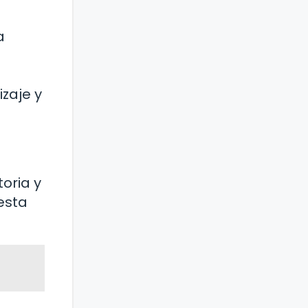
a
zaje y
oria y
esta