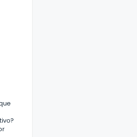
 que
tivo?
or