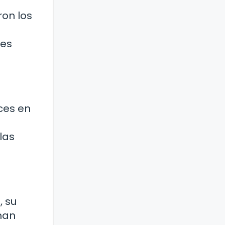
ron los
les
ces en
las
, su
han