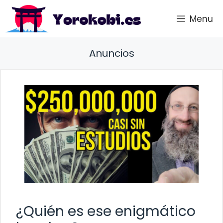
Saltar
Menu
al
contenido
Anuncios
¿Quién es ese enigmático