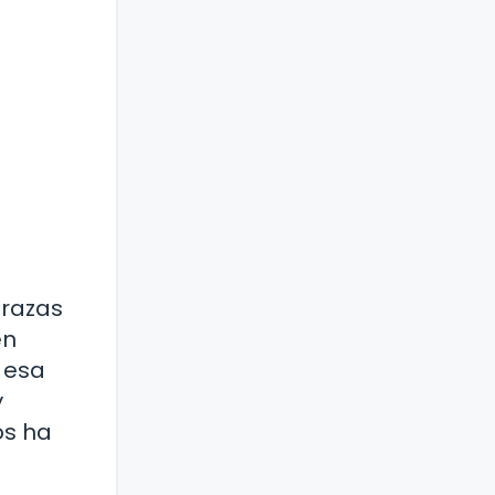
razas
en
 esa
y
os ha