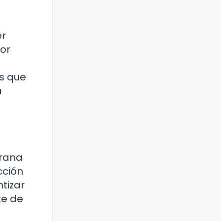
er
or
as que
a
prana
cción
tizar
te de