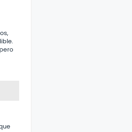
os,
ible.
 pero
 que