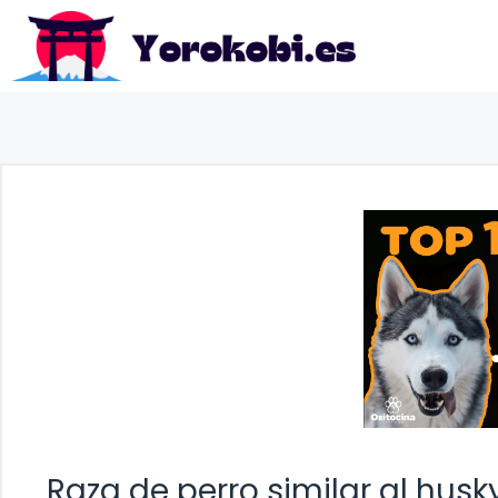
Saltar
al
contenido
Raza de perro similar al hu