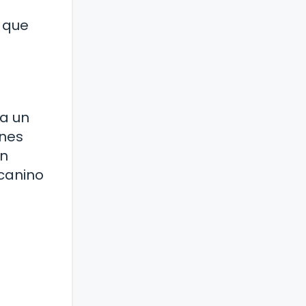
 que
ña un
ones
ón
canino