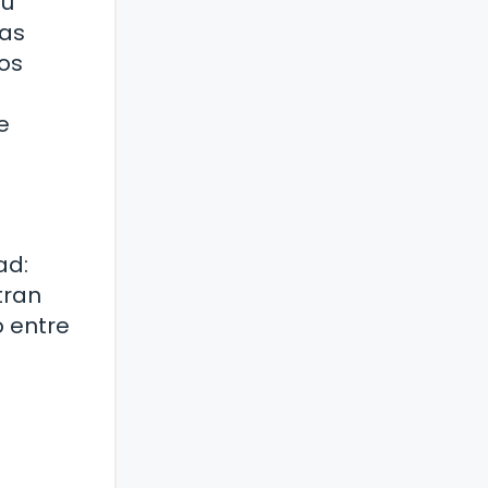
tu
ías
os
e
ad:
tran
o entre