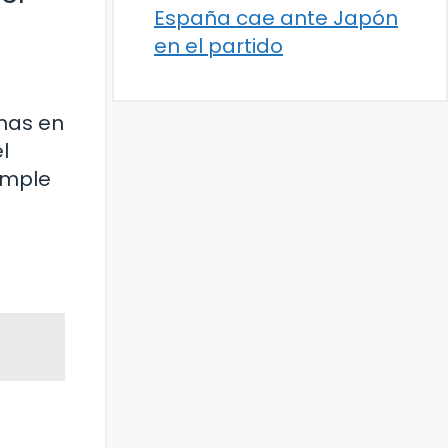
España cae ante Japón
en el partido
rmas en
l
imple