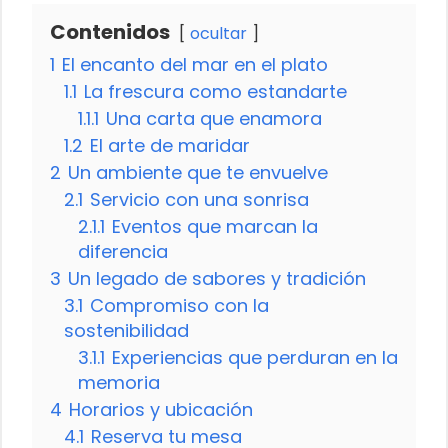
Contenidos
ocultar
1
El encanto del mar en el plato
1.1
La frescura como estandarte
1.1.1
Una carta que enamora
1.2
El arte de maridar
2
Un ambiente que te envuelve
2.1
Servicio con una sonrisa
2.1.1
Eventos que marcan la
diferencia
3
Un legado de sabores y tradición
3.1
Compromiso con la
sostenibilidad
3.1.1
Experiencias que perduran en la
memoria
4
Horarios y ubicación
4.1
Reserva tu mesa