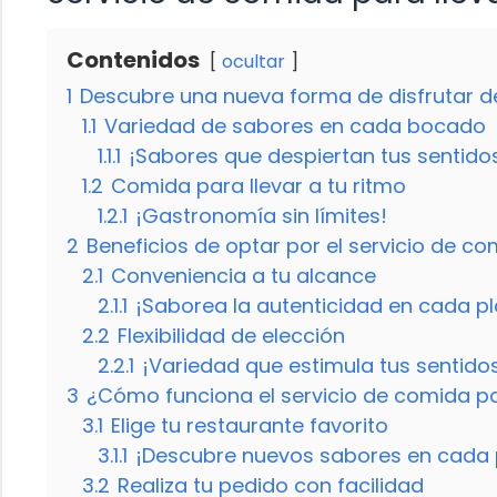
Contenidos
ocultar
1
Descubre una nueva forma de disfrutar d
1.1
Variedad de sabores en cada bocado
1.1.1
¡Sabores que despiertan tus sentido
1.2
Comida para llevar a tu ritmo
1.2.1
¡Gastronomía sin límites!
2
Beneficios de optar por el servicio de co
2.1
Conveniencia a tu alcance
2.1.1
¡Saborea la autenticidad en cada pl
2.2
Flexibilidad de elección
2.2.1
¡Variedad que estimula tus sentido
3
¿Cómo funciona el servicio de comida par
3.1
Elige tu restaurante favorito
3.1.1
¡Descubre nuevos sabores en cada 
3.2
Realiza tu pedido con facilidad