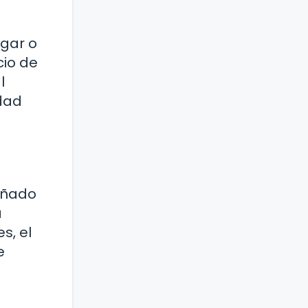
gar o
cio de
l
idad
eñado
a
s, el
e