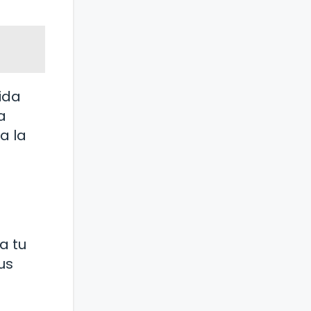
ida
a
a la
a tu
us