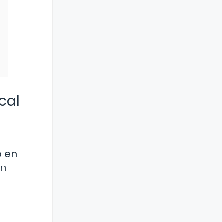
cal
o en
an