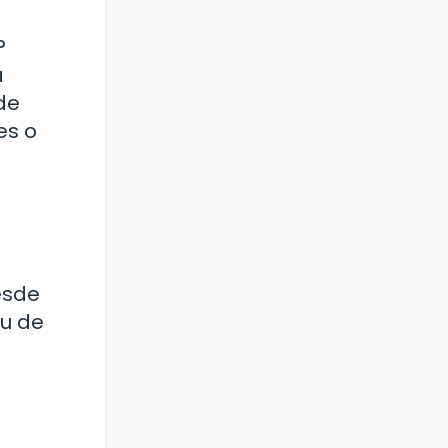
?
a
de
es o
esde
iu de
a