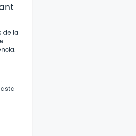
Sant
s de la
ue
ncia.
.
hasta