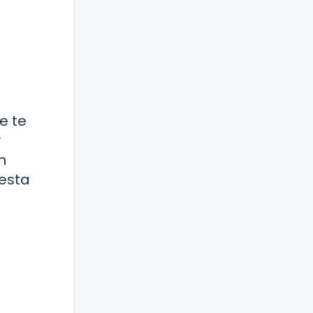
e te
y
n
lesta