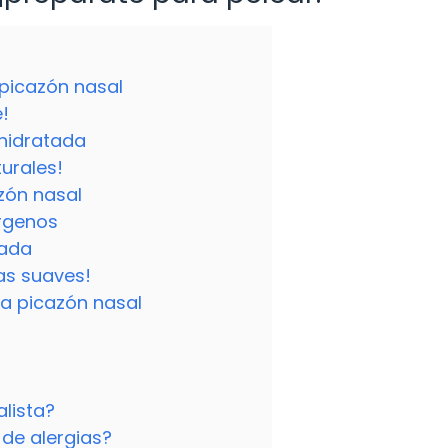
picazón nasal
!
 hidratada
urales!
zón nasal
érgenos
rada
vas suaves!
la picazón nasal
lista?
 de alergias?