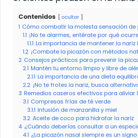
Contenidos
ocultar
1
Cómo combatir la molesta sensación de 
1.1
¡No te alarmes, entérate por qué ocurre
1.1.1
La importancia de mantener la nariz
1.2
¡Combate la picazón con métodos nat
2
Consejos prácticos para prevenir la pica
2.1
Mantén tu entorno limpio y libre de al
2.1.1
La importancia de una dieta equilib
2.2
¡No te frotes la nariz, busca alternati
3
Remedios caseros efectivos para aliviar 
3.1
Compresas frías de té verde
3.1.1
Infusión de manzanilla y miel
3.2
Aceite de coco para hidratar la nariz
4
¿Cuándo deberías consultar a un especia
4.1
¿La picazón nasal siempre es un signo