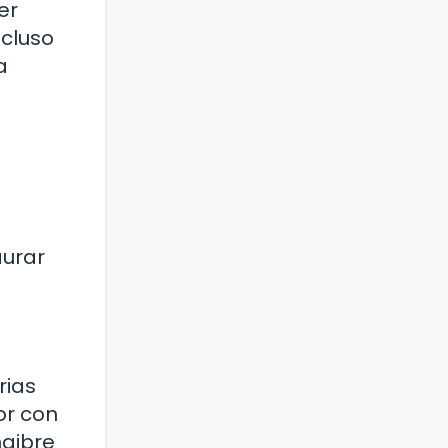
er
ncluso
a
aurar
rias
or con
ngibre