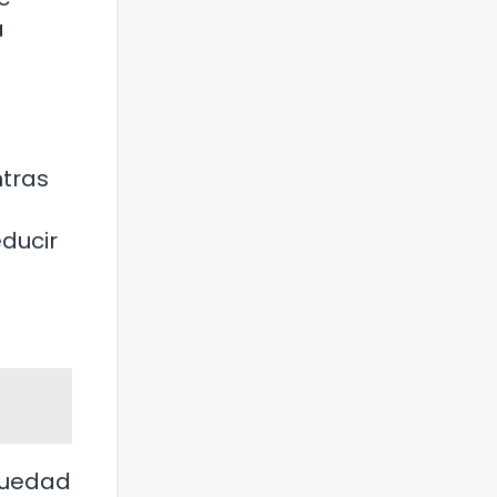
a
ntras
educir
equedad