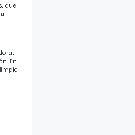
s, que
tu
dora,
ón. En
limpio