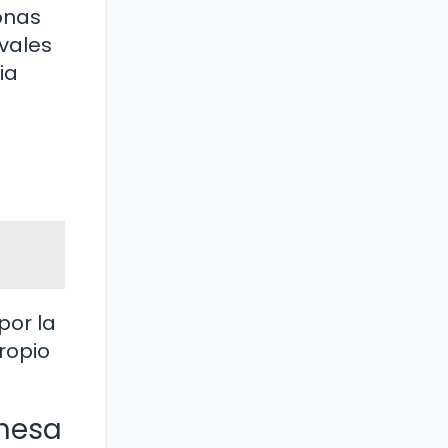
onas
ivales
ia
por la
ropio
anesa