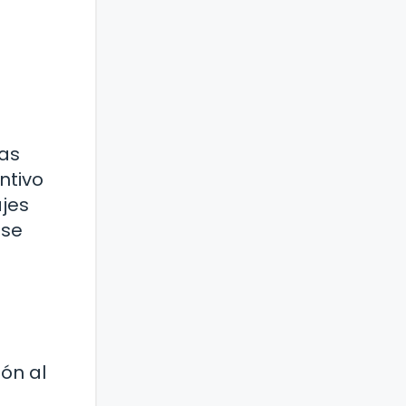
las
ntivo
ajes
 se
ón al