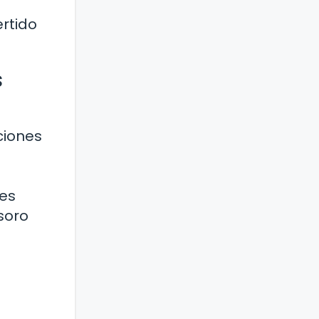
ertido
s
ciones
jes
soro