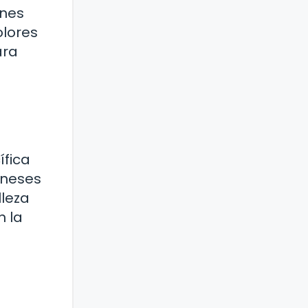
ones
olores
ara
ífica
aneses
lleza
n la