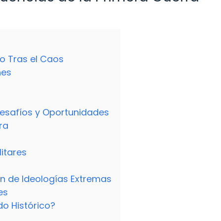
o Tras el Caos
nes
esafíos y Oportunidades
ra
litares
ón de Ideologías Extremas
es
o Histórico?