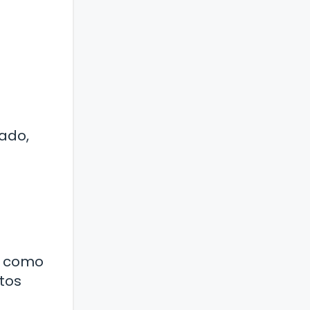
tado,
s como
ctos