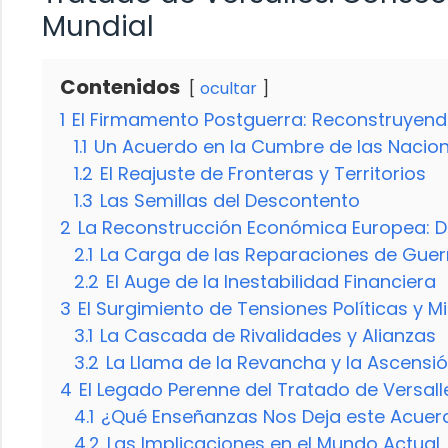
Mundial
Contenidos
ocultar
1
El Firmamento Postguerra: Reconstruyend
1.1
Un Acuerdo en la Cumbre de las Nacio
1.2
El Reajuste de Fronteras y Territorios
1.3
Las Semillas del Descontento
2
La Reconstrucción Económica Europea: D
2.1
La Carga de las Reparaciones de Guer
2.2
El Auge de la Inestabilidad Financiera
3
El Surgimiento de Tensiones Políticas y Mi
3.1
La Cascada de Rivalidades y Alianzas
3.2
La Llama de la Revancha y la Ascensi
4
El Legado Perenne del Tratado de Versall
4.1
¿Qué Enseñanzas Nos Deja este Acuerd
4.2
Las Implicaciones en el Mundo Actual