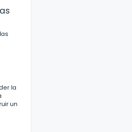
mas
las
der la
a
uir un